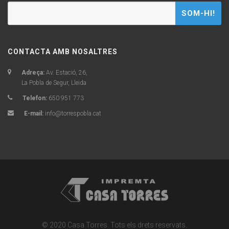
SOM-HI!
CONTACTA AMB NOSALTRES
Adreça:
Av. Estació, 26,
La Pobla de Segur, Lleida
Telefon:
650 951 773
E-mail:
info@torrespobla.cat
© 2020 Casa Torres. Tots els drets reservats.