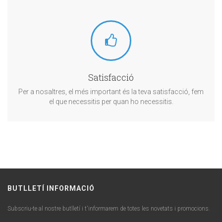
Satisfacció
Per a nosaltres, el més important és la teva satisfacció, fem
el que necessitis per quan ho necessitis.
BUTLLETÍ INFORMACIÓ
Subscriu-te al nostre butlletí i t'informarem de totes les novetats i promocions.